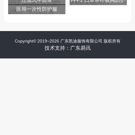
过滤式半面罩
FFP2 口罩带呼吸阀防护
SIZE )
医用一次性防护服
(PARTICLE FILTERING
用品防尘工业粉尘打磨灰
HALF MASK FFP3 NR)
粉防雾霾pm2.5
Copyright© 2019~2026 广东凯迪服饰有限公司 版权所有
技术支持：
广东易讯